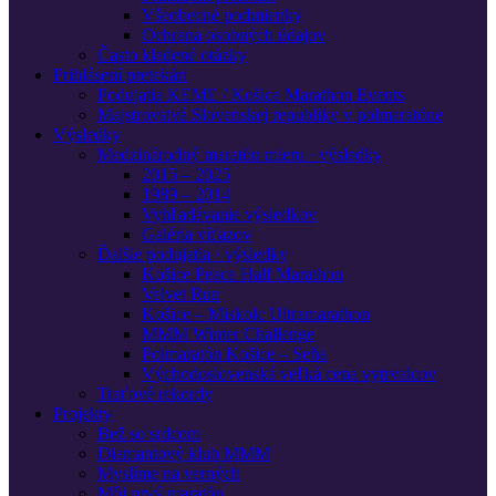
Všeobecné podmienky
Ochrana osobných údajov
Často kladené otázky
Prihlásení pretekári
Podujatia KEME / Košice Marathon Events
Majstrovstvá Slovenskej republiky v polmaratóne
Výsledky
Medzinárodný maratón mieru · výsledky
2015 – 2025
1989 – 2014
Vyhľadávanie výsledkov
Galéria víťazov
Ďalšie podujatia · výsledky
Košice Peace Half Marathon
Velvet Run
Košice – Miskolc Ultramarathon
MMM Winter Challenge
Polmaratón Košice – Seňa
Východoslovenská veľká cena vytrvalcov
Traťové rekordy
Projekty
Bež so srdcom
Diamantový klub MMM
Myslíme na verných
Môj prvý maratón