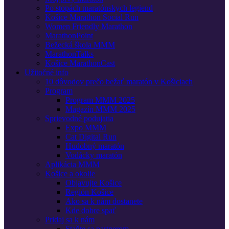
Po stopách maratónskych legiend
Košice Marathon Social Run
Women Friendly Marathon
MarathonPoint
Bežecká škola MMM
MarathonTalks
Košice MarathonCast
Užitočné info
10 dôvodov prečo bežať maratón v Košiciach
Program
Program MMM 2025
Magazín MMM 2025
Sprievodné podujatia
Expo MMM
Cat Digital Run
Hudobný maratón
Vodácky maratón
Aplikácia MMM
Košice a okolie
Objavujte Košice
Región Košice
Ako sa k nám dostanete
Kde dobre spať
Pridaj sa k nám
Staňte sa partnerom