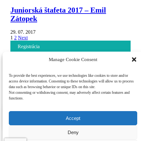
Juniorská štafeta 2017 – Emil
Zátopek
29. 07. 2017
1
2
Next
Registrácia
Často kladené otázky
Manage Cookie Consent
Partneri
To provide the best experiences, we use technologies like cookies to store and/or
access device information. Consenting to these technologies will allow us to process
Košice Marathon Events 2026
data such as browsing behavior or unique IDs on this site.
Not consenting or withdrawing consent, may adversely affect certain features and
functions.
Maratónsky klub Košice
Medzinárodný maratón mieru 2026
Ahoj! Máš otázku?
Projekt bol podporený z verejných zdrojov prostredníctvom príspevku na projekt
Accept
podpory významných súťaží organizovaných na území Slovenskej republiky v
Som tu aby som ti pomohol!
roku 2026 v maximálnej výške
170 000 EUR
.
Copyright © 2026
Maratónsky klub Košice
by
Deny
eSOLUTIONS
&
Progress Promotion Košice