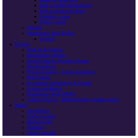
Staň sa vodičom/tempárom
Staň sa dobrovoľníkom
Pomáhaj s nami
Trénuj s nami
Partneri
Maratónsky klub Košice
Kontakt
História
Pohľad do histórie
Maratónske míľniky
World Athletics Heritage Plaque
MarathonPoint
Posol víťazstva – Socha maratónca
Posol mieru
Po stopách maratónskych legiend
Knižné publikácie
Diamantový klub MMM
Galéria víťazov · Medzinárodný maratón mieru
Médiá
Akreditácia
Tlačové správy
Media Guide
Štatistiky
Archív aktualít