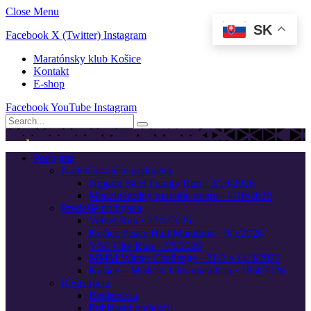
Close Menu
SK
Facebook
X (Twitter)
Instagram
Maratónsky klub Košice
Kontakt
E-shop
Facebook
YouTube
Instagram
Podujatia
Nadchádzajúce podujatia
Nippon Steel Family Run · 3/10/2026
Medzinárodný maratón mieru · 4/10/2026
Predošlé podujatia
Velvet Run · 27/6/2026
Košice Peace Half Marathon · 9/5/2026
VSE City Run · 7/5/2026
MMM Winter Challenge · 21/2 a 14/3/2026
Košice – Miskolc Ultramarathon · 18/4/2026
Registrácia
Registrácia
Prihlásení pretekári