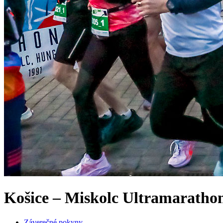
Košice – Miskolc Ultramarathon
Záverečné pokyny