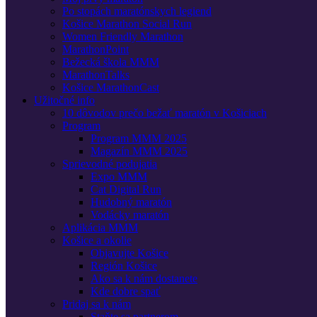
Po stopách maratónskych legiend
Košice Marathon Social Run
Women Friendly Marathon
MarathonPoint
Bežecká škola MMM
MarathonTalks
Košice MarathonCast
Užitočné info
10 dôvodov prečo bežať maratón v Košiciach
Program
Program MMM 2025
Magazín MMM 2025
Sprievodné podujatia
Expo MMM
Cat Digital Run
Hudobný maratón
Vodácky maratón
Aplikácia MMM
Košice a okolie
Objavujte Košice
Región Košice
Ako sa k nám dostanete
Kde dobre spať
Pridaj sa k nám
Staňte sa partnerom