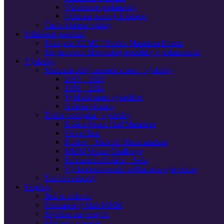
Všeobecné podmienky
Ochrana osobných údajov
Často kladené otázky
Prihlásení pretekári
Podujatia KEME / Košice Marathon Events
Majstrovstvá Slovenskej republiky v polmaratóne
Výsledky
Medzinárodný maratón mieru · výsledky
2015 – 2025
1989 – 2014
Vyhľadávanie výsledkov
Galéria víťazov
Ďalšie podujatia · výsledky
Košice Peace Half Marathon
Velvet Run
Košice – Miskolc Ultramarathon
MMM Winter Challenge
Polmaratón Košice – Seňa
Východoslovenská veľká cena vytrvalcov
Traťové rekordy
Projekty
Bež so srdcom
Diamantový klub MMM
Myslíme na verných
Môj prvý maratón