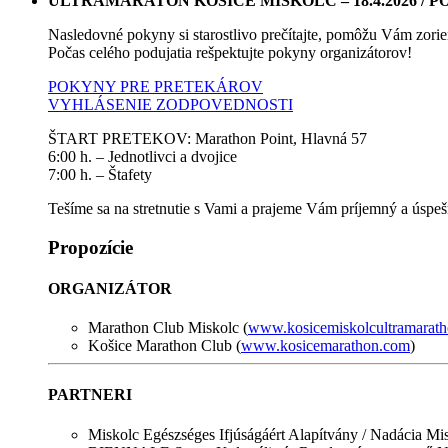
ULTRAMARATÓN KOŠICE MISKOLC – 18.4.2026 /
Nasledovné pokyny si starostlivo prečítajte, pomôžu Vám zorien
Počas celého podujatia rešpektujte pokyny organizátorov!
POKYNY PRE PRETEKÁROV
VYHLÁSENIE ZODPOVEDNOSTI
ŠTART PRETEKOV: Marathon Point, Hlavná 57
6:00 h. – Jednotlivci a dvojice
7:00 h. – Štafety
Tešíme sa na stretnutie s Vami a prajeme Vám príjemný a úspeš
Propozície
ORGANIZÁTOR
Marathon Club Miskolc (
www.kosicemiskolcultramarath
Košice Marathon Club (
www.kosicemarathon.com
)
PARTNERI
Miskolc Egészséges Ifjúságáért Alapítvány / Nadácia Mi