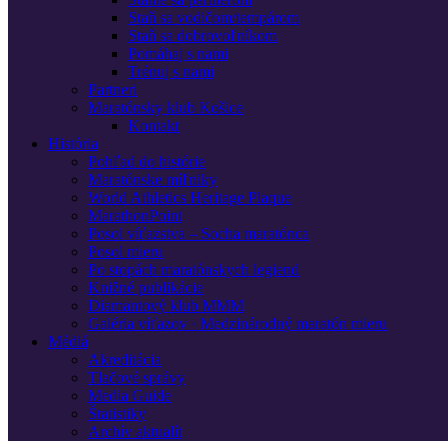
Staň sa vodičom/tempárom
Staň sa dobrovoľníkom
Pomáhaj s nami
Trénuj s nami
Partneri
Maratónsky klub Košice
Kontakt
História
Pohľad do histórie
Maratónske míľniky
World Athletics Heritage Plaque
MarathonPoint
Posol víťazstva – Socha maratónca
Posol mieru
Po stopách maratónskych legiend
Knižné publikácie
Diamantový klub MMM
Galéria víťazov · Medzinárodný maratón mieru
Médiá
Akreditácia
Tlačové správy
Media Guide
Štatistiky
Archív aktualít