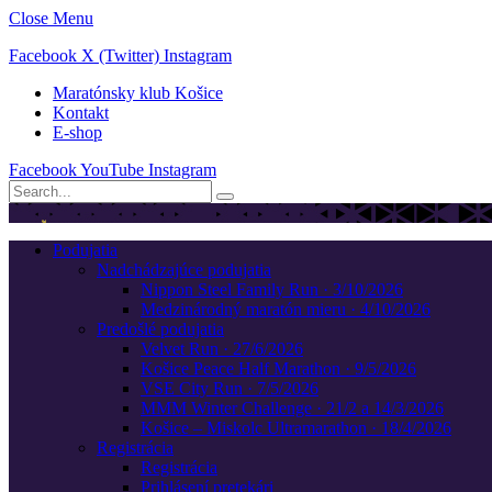
Close Menu
Facebook
X (Twitter)
Instagram
Maratónsky klub Košice
Kontakt
E-shop
Facebook
YouTube
Instagram
Podujatia
Nadchádzajúce podujatia
Nippon Steel Family Run · 3/10/2026
Medzinárodný maratón mieru · 4/10/2026
Predošlé podujatia
Velvet Run · 27/6/2026
Košice Peace Half Marathon · 9/5/2026
VSE City Run · 7/5/2026
MMM Winter Challenge · 21/2 a 14/3/2026
Košice – Miskolc Ultramarathon · 18/4/2026
Registrácia
Registrácia
Prihlásení pretekári