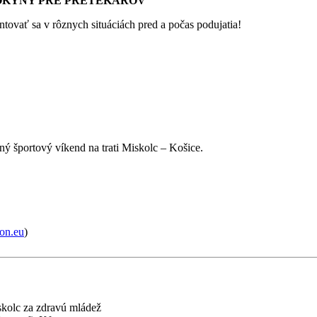
 POKYNY PRE PRETEKÁROV
tovať sa v rôznych situáciách pred a počas podujatia!
ný športový víkend na trati Miskolc – Košice.
on.eu
)
skolc za zdravú mládež