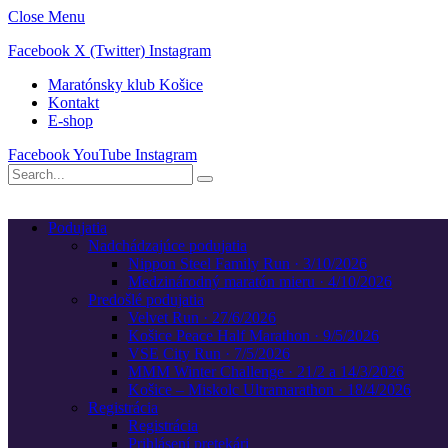
Close Menu
Facebook
X (Twitter)
Instagram
Maratónsky klub Košice
Kontakt
E-shop
Facebook
YouTube
Instagram
Podujatia
Nadchádzajúce podujatia
Nippon Steel Family Run · 3/10/2026
Medzinárodný maratón mieru · 4/10/2026
Predošlé podujatia
Velvet Run · 27/6/2026
Košice Peace Half Marathon · 9/5/2026
VSE City Run · 7/5/2026
MMM Winter Challenge · 21/2 a 14/3/2026
Košice – Miskolc Ultramarathon · 18/4/2026
Registrácia
Registrácia
Prihlásení pretekári