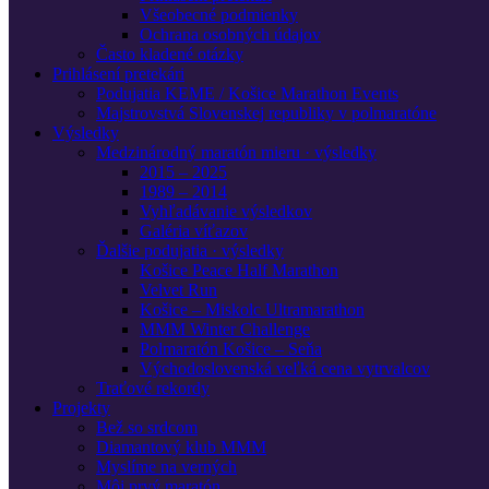
Všeobecné podmienky
Ochrana osobných údajov
Často kladené otázky
Prihlásení pretekári
Podujatia KEME / Košice Marathon Events
Majstrovstvá Slovenskej republiky v polmaratóne
Výsledky
Medzinárodný maratón mieru · výsledky
2015 – 2025
1989 – 2014
Vyhľadávanie výsledkov
Galéria víťazov
Ďalšie podujatia · výsledky
Košice Peace Half Marathon
Velvet Run
Košice – Miskolc Ultramarathon
MMM Winter Challenge
Polmaratón Košice – Seňa
Východoslovenská veľká cena vytrvalcov
Traťové rekordy
Projekty
Bež so srdcom
Diamantový klub MMM
Myslíme na verných
Môj prvý maratón