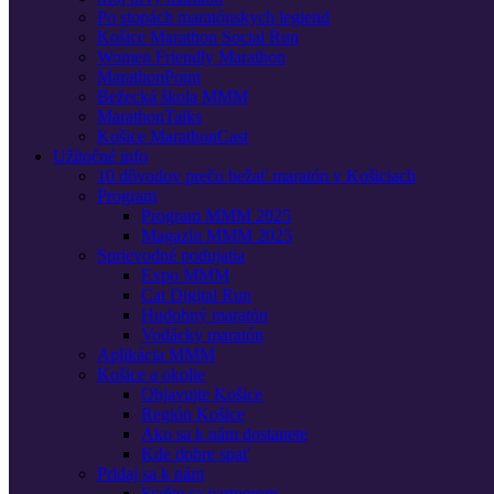
Po stopách maratónskych legiend
Košice Marathon Social Run
Women Friendly Marathon
MarathonPoint
Bežecká škola MMM
MarathonTalks
Košice MarathonCast
Užitočné info
10 dôvodov prečo bežať maratón v Košiciach
Program
Program MMM 2025
Magazín MMM 2025
Sprievodné podujatia
Expo MMM
Cat Digital Run
Hudobný maratón
Vodácky maratón
Aplikácia MMM
Košice a okolie
Objavujte Košice
Región Košice
Ako sa k nám dostanete
Kde dobre spať
Pridaj sa k nám
Staňte sa partnerom