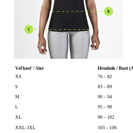
Veľkosť / Size
Hrudník / Bust (
XS
76 – 82
S
83 – 89
M
90 – 94
L
95 – 98
XL
99 – 102
XXL-3XL
103 – 106