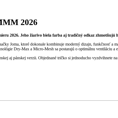
o MMM 2026
ru 2026. Jeho žiarivo biela farba aj tradičný odkaz zhmotňujú h
značky Joma, ktoré dokonale kombinuje moderný dizajn, funkčnosť a max
hnológie Dry-Max a Micro-Mesh sa postarajú o optimálnu ventiláciu a 
kej aj pánskej verzii. Objednané tričko si jednoducho vyzdvihnete 