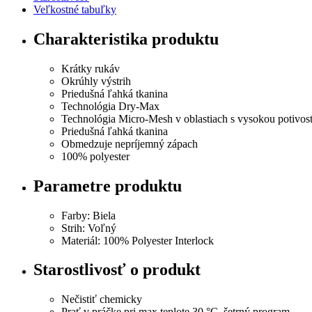
Veľkostné tabuľky
Charakteristika produktu
Krátky rukáv
Okrúhly výstrih
Priedušná ľahká tkanina
Technológia Dry-Max
Technológia Micro-Mesh v oblastiach s vysokou potivos
Priedušná ľahká tkanina
Obmedzuje nepríjemný zápach
100% polyester
Parametre produktu
Farby: Biela
Strih: Voľný
Materiál: 100% Polyester Interlock
Starostlivosť o produkt
Nečistiť chemicky
Prať v práčke pri max teplote 30 °C, šetrný program