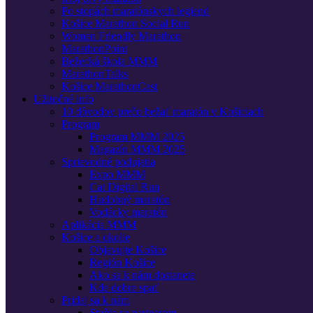
Po stopách maratónskych legiend
Košice Marathon Social Run
Women Friendly Marathon
MarathonPoint
Bežecká škola MMM
MarathonTalks
Košice MarathonCast
Užitočné info
10 dôvodov prečo bežať maratón v Košiciach
Program
Program MMM 2025
Magazín MMM 2025
Sprievodné podujatia
Expo MMM
Cat Digital Run
Hudobný maratón
Vodácky maratón
Aplikácia MMM
Košice a okolie
Objavujte Košice
Región Košice
Ako sa k nám dostanete
Kde dobre spať
Pridaj sa k nám
Staňte sa partnerom