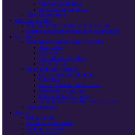
Všeobecné podmienky
Ochrana osobných údajov
Často kladené otázky
Prihlásení pretekári
Podujatia KEME / Košice Marathon Events
Majstrovstvá Slovenskej republiky v polmaratóne
Výsledky
Medzinárodný maratón mieru · výsledky
2015 – 2025
1989 – 2014
Vyhľadávanie výsledkov
Galéria víťazov
Ďalšie podujatia · výsledky
Košice Peace Half Marathon
Velvet Run
Košice – Miskolc Ultramarathon
MMM Winter Challenge
Polmaratón Košice – Seňa
Východoslovenská veľká cena vytrvalcov
Traťové rekordy
Projekty
Bež so srdcom
Diamantový klub MMM
Myslíme na verných
Môj prvý maratón