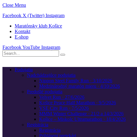
Close Menu
Facebook
X (Twitter)
Instagram
Maratónsky klub Košice
Kontakt
E-shop
Facebook
YouTube
Instagram
Podujatia
Nadchádzajúce podujatia
Nippon Steel Family Run · 3/10/2026
Medzinárodný maratón mieru · 4/10/2026
Predošlé podujatia
Velvet Run · 27/6/2026
Košice Peace Half Marathon · 9/5/2026
VSE City Run · 7/5/2026
MMM Winter Challenge · 21/2 a 14/3/2026
Košice – Miskolc Ultramarathon · 18/4/2026
Registrácia
Registrácia
Prihlásení pretekári