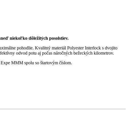
neď niekoľko dôležitých posolstiev.
imálne pohodlie. Kvalitný materiál Polyester Interlock s dvojito
efektívny odvod potu aj počas náročných bežeckých kilometrov.
na Expe MMM spolu so štartovým číslom.