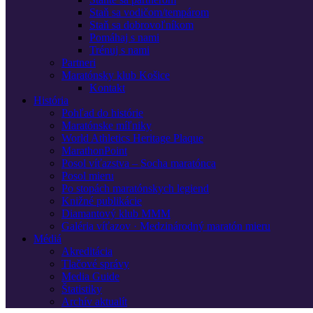
Staň sa vodičom/tempárom
Staň sa dobrovoľníkom
Pomáhaj s nami
Trénuj s nami
Partneri
Maratónsky klub Košice
Kontakt
História
Pohľad do histórie
Maratónske míľniky
World Athletics Heritage Plaque
MarathonPoint
Posol víťazstva – Socha maratónca
Posol mieru
Po stopách maratónskych legiend
Knižné publikácie
Diamantový klub MMM
Galéria víťazov · Medzinárodný maratón mieru
Médiá
Akreditácia
Tlačové správy
Media Guide
Štatistiky
Archív aktualít