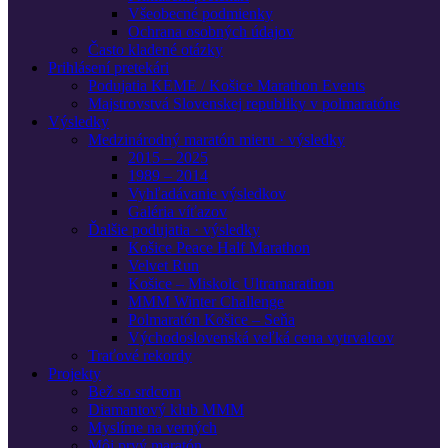
Všeobecné podmienky
Ochrana osobných údajov
Často kladené otázky
Prihlásení pretekári
Podujatia KEME / Košice Marathon Events
Majstrovstvá Slovenskej republiky v polmaratóne
Výsledky
Medzinárodný maratón mieru · výsledky
2015 – 2025
1989 – 2014
Vyhľadávanie výsledkov
Galéria víťazov
Ďalšie podujatia · výsledky
Košice Peace Half Marathon
Velvet Run
Košice – Miskolc Ultramarathon
MMM Winter Challenge
Polmaratón Košice – Seňa
Východoslovenská veľká cena vytrvalcov
Traťové rekordy
Projekty
Bež so srdcom
Diamantový klub MMM
Myslíme na verných
Môj prvý maratón