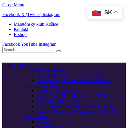
Close Menu
SK
Facebook
X (Twitter)
Instagram
Maratónsky klub Košice
Kontakt
E-shop
Facebook
YouTube
Instagram
Podujatia
Nadchádzajúce podujatia
Nippon Steel Family Run · 3/10/2026
Medzinárodný maratón mieru · 4/10/2026
Predošlé podujatia
Velvet Run · 27/6/2026
Košice Peace Half Marathon · 9/5/2026
VSE City Run · 7/5/2026
MMM Winter Challenge · 21/2 a 14/3/2026
Košice – Miskolc Ultramarathon · 18/4/2026
Registrácia
Registrácia
Prihlásení pretekári