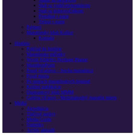
Staň sa vodičom/tempárom
Staň sa dobrovoľníkom
Pomáhaj s nami
Trénuj s nami
Partneri
Maratónsky klub Košice
Kontakt
História
Pohľad do histórie
Maratónske míľniky
World Athletics Heritage Plaque
MarathonPoint
Posol víťazstva – Socha maratónca
Posol mieru
Po stopách maratónskych legiend
Knižné publikácie
Diamantový klub MMM
Galéria víťazov · Medzinárodný maratón mieru
Médiá
Akreditácia
Tlačové správy
Media Guide
Štatistiky
Archív aktualít