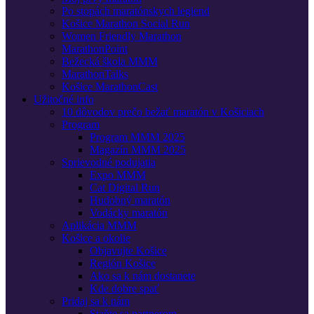
Po stopách maratónskych legiend
Košice Marathon Social Run
Women Friendly Marathon
MarathonPoint
Bežecká škola MMM
MarathonTalks
Košice MarathonCast
Užitočné info
10 dôvodov prečo bežať maratón v Košiciach
Program
Program MMM 2025
Magazín MMM 2025
Sprievodné podujatia
Expo MMM
Cat Digital Run
Hudobný maratón
Vodácky maratón
Aplikácia MMM
Košice a okolie
Objavujte Košice
Región Košice
Ako sa k nám dostanete
Kde dobre spať
Pridaj sa k nám
Staňte sa partnerom