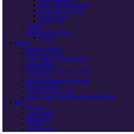
Staň sa vodičom/tempárom
Staň sa dobrovoľníkom
Pomáhaj s nami
Trénuj s nami
Partneri
Maratónsky klub Košice
Kontakt
História
Pohľad do histórie
Maratónske míľniky
World Athletics Heritage Plaque
MarathonPoint
Posol víťazstva – Socha maratónca
Posol mieru
Po stopách maratónskych legiend
Knižné publikácie
Diamantový klub MMM
Galéria víťazov · Medzinárodný maratón mieru
Médiá
Akreditácia
Tlačové správy
Media Guide
Štatistiky
Archív aktualít