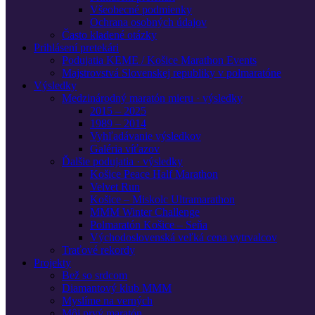
Všeobecné podmienky
Ochrana osobných údajov
Často kladené otázky
Prihlásení pretekári
Podujatia KEME / Košice Marathon Events
Majstrovstvá Slovenskej republiky v polmaratóne
Výsledky
Medzinárodný maratón mieru · výsledky
2015 – 2025
1989 – 2014
Vyhľadávanie výsledkov
Galéria víťazov
Ďalšie podujatia · výsledky
Košice Peace Half Marathon
Velvet Run
Košice – Miskolc Ultramarathon
MMM Winter Challenge
Polmaratón Košice – Seňa
Východoslovenská veľká cena vytrvalcov
Traťové rekordy
Projekty
Bež so srdcom
Diamantový klub MMM
Myslíme na verných
Môj prvý maratón