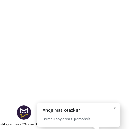
Ahoj! Máš otázku?
Som tu aby som ti pomohol!
epubliky v roku 2026 v maximálnej výške
170 000 EUR
.