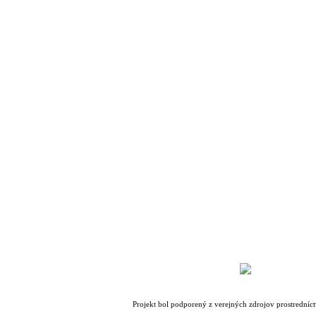
3. október 2026
Volvo Half
Marathon
4. október 2026
Medzinárodný
maratón mieru
4. október 2026
Projekt bol podporený z verejných zdrojov prostredn