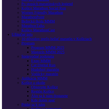
Po stopách maratónskych legiend
Košice Marathon Social Run
Women Friendly Marathon
MarathonPoint
Bežecká škola MMM
MarathonTalks
Košice MarathonCast
Užitočné info
10 dôvodov prečo bežať maratón v Košiciach
Program
Program MMM 2025
Magazín MMM 2025
Sprievodné podujatia
Expo MMM
Cat Digital Run
Hudobný maratón
Vodácky maratón
Aplikácia MMM
Košice a okolie
Objavujte Košice
Región Košice
Ako sa k nám dostanete
Kde dobre spať
Pridaj sa k nám
Staňte sa partnerom