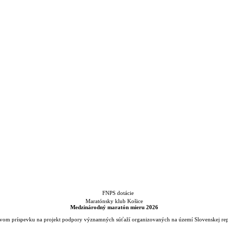
Maratónsky klub Košice
Medzinárodný maratón mieru 2026
íctvom príspevku na projekt podpory významných súťaží organizovaných na území Slovenskej r