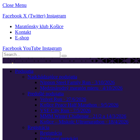
Close Menu
Facebook
X (Twitter)
Instagram
Maratónsky klub Košice
Kontakt
E-shop
Facebook
YouTube
Instagram
Podujatia
Nadchádzajúce podujatia
Nippon Steel Family Run · 3/10/2026
Medzinárodný maratón mieru · 4/10/2026
Predošlé podujatia
Velvet Run · 27/6/2026
Košice Peace Half Marathon · 9/5/2026
VSE City Run · 7/5/2026
MMM Winter Challenge · 21/2 a 14/3/2026
Košice – Miskolc Ultramarathon · 18/4/2026
Registrácia
Registrácia
Prihlásení pretekári