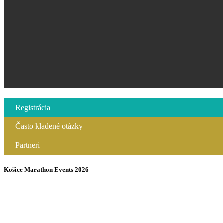
Registrácia
Často kladené otázky
Partneri
Košice Marathon Events 2026
Nippon Steel
Family Run