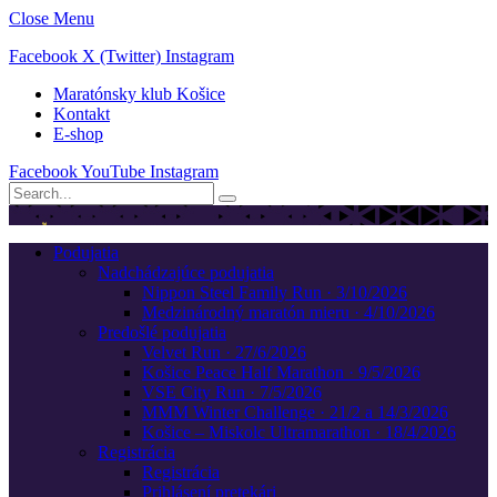
Close Menu
Facebook
X (Twitter)
Instagram
Maratónsky klub Košice
Kontakt
E-shop
Facebook
YouTube
Instagram
Podujatia
Nadchádzajúce podujatia
Nippon Steel Family Run · 3/10/2026
Medzinárodný maratón mieru · 4/10/2026
Predošlé podujatia
Velvet Run · 27/6/2026
Košice Peace Half Marathon · 9/5/2026
VSE City Run · 7/5/2026
MMM Winter Challenge · 21/2 a 14/3/2026
Košice – Miskolc Ultramarathon · 18/4/2026
Registrácia
Registrácia
Prihlásení pretekári