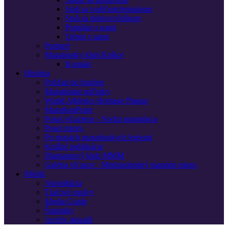
Staň sa vodičom/tempárom
Staň sa dobrovoľníkom
Pomáhaj s nami
Trénuj s nami
Partneri
Maratónsky klub Košice
Kontakt
História
Pohľad do histórie
Maratónske míľniky
World Athletics Heritage Plaque
MarathonPoint
Posol víťazstva – Socha maratónca
Posol mieru
Po stopách maratónskych legiend
Knižné publikácie
Diamantový klub MMM
Galéria víťazov · Medzinárodný maratón mieru
Médiá
Akreditácia
Tlačové správy
Media Guide
Štatistiky
Archív aktualít