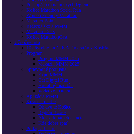
Po stopách maratónskych legiend
Košice Marathon Social Run
Women Friendly Marathon
MarathonPoint
Bežecká škola MMM
MarathonTalks
Košice MarathonCast
Užitočné info
10 dôvodov prečo bežať maratón v Košiciach
Program
Program MMM 2025
Magazín MMM 2025
Sprievodné podujatia
Expo MMM
Cat Digital Run
Hudobný maratón
Vodácky maratón
Aplikácia MMM
Košice a okolie
Objavujte Košice
Región Košice
Ako sa k nám dostanete
Kde dobre spať
Pridaj sa k nám
Staňte sa partnerom