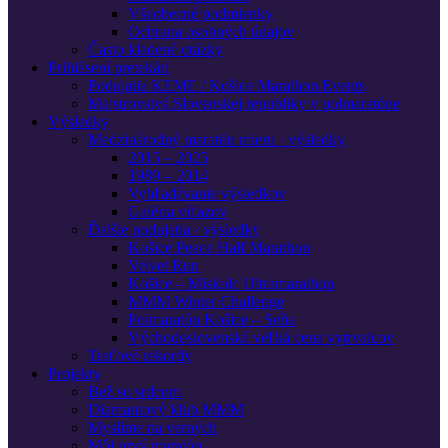
Všeobecné podmienky
Ochrana osobných údajov
Často kladené otázky
Prihlásení pretekári
Podujatia KEME / Košice Marathon Events
Majstrovstvá Slovenskej republiky v polmaratóne
Výsledky
Medzinárodný maratón mieru · výsledky
2015 – 2025
1989 – 2014
Vyhľadávanie výsledkov
Galéria víťazov
Ďalšie podujatia · výsledky
Košice Peace Half Marathon
Velvet Run
Košice – Miskolc Ultramarathon
MMM Winter Challenge
Polmaratón Košice – Seňa
Východoslovenská veľká cena vytrvalcov
Traťové rekordy
Projekty
Bež so srdcom
Diamantový klub MMM
Myslíme na verných
Môj prvý maratón