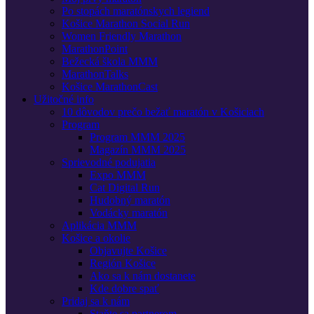
Po stopách maratónskych legiend
Košice Marathon Social Run
Women Friendly Marathon
MarathonPoint
Bežecká škola MMM
MarathonTalks
Košice MarathonCast
Užitočné info
10 dôvodov prečo bežať maratón v Košiciach
Program
Program MMM 2025
Magazín MMM 2025
Sprievodné podujatia
Expo MMM
Cat Digital Run
Hudobný maratón
Vodácky maratón
Aplikácia MMM
Košice a okolie
Objavujte Košice
Región Košice
Ako sa k nám dostanete
Kde dobre spať
Pridaj sa k nám
Staňte sa partnerom