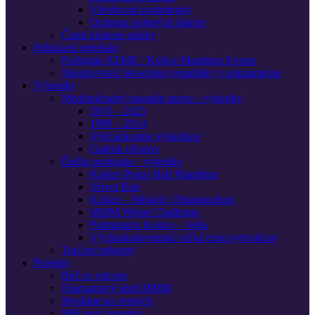
Všeobecné podmienky
Ochrana osobných údajov
Často kladené otázky
Prihlásení pretekári
Podujatia KEME / Košice Marathon Events
Majstrovstvá Slovenskej republiky v polmaratóne
Výsledky
Medzinárodný maratón mieru · výsledky
2015 – 2025
1989 – 2014
Vyhľadávanie výsledkov
Galéria víťazov
Ďalšie podujatia · výsledky
Košice Peace Half Marathon
Velvet Run
Košice – Miskolc Ultramarathon
MMM Winter Challenge
Polmaratón Košice – Seňa
Východoslovenská veľká cena vytrvalcov
Traťové rekordy
Projekty
Bež so srdcom
Diamantový klub MMM
Myslíme na verných
Môj prvý maratón