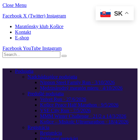
Close Menu
SK
Facebook
X (Twitter)
Instagram
Maratónsky klub Košice
Kontakt
E-shop
Facebook
YouTube
Instagram
Podujatia
Nadchádzajúce podujatia
Nippon Steel Family Run · 3/10/2026
Medzinárodný maratón mieru · 4/10/2026
Predošlé podujatia
Velvet Run · 27/6/2026
Košice Peace Half Marathon · 9/5/2026
VSE City Run · 7/5/2026
MMM Winter Challenge · 21/2 a 14/3/2026
Košice – Miskolc Ultramarathon · 18/4/2026
Registrácia
Registrácia
Prihlásení pretekári