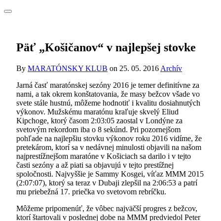
Päť „Košičanov“ v najlepšej stovke
By
MARATÓNSKY KLUB
on
25. 05. 2016
Archív
Jarná časť maratónskej sezóny 2016 je temer definitívne za
nami, a tak okrem konštatovania, že masy bežcov všade vo
svete stále hustnú, môžeme hodnotiť i kvalitu dosiahnutých
výkonov. Mužskému maratónu kraľuje skvelý Eliud
Kipchoge, ktorý časom 2:03:05 zaostal v Londýne za
svetovým rekordom iba o 8 sekúnd. Pri pozornejšom
pohľade na najlepšiu stovku výkonov roku 2016 vidíme, že
pretekárom, ktorí sa v nedávnej minulosti objavili na našom
najprestížnejšom maratóne v Košiciach sa darilo i v tejto
časti sezóny a až piati sa objavujú v tejto prestížnej
spoločnosti. Najvyššie je Sammy Kosgei, víťaz MMM 2015
(2:07:07), ktorý sa teraz v Dubaji zlepšil na 2:06:53 a patrí
mu priebežná 17. priečka vo svetovom rebríčku.
Môžeme pripomenúť, že vôbec najväčší progres z bežcov,
ktorí štartovali v poslednej dobe na MMM predviedol Peter