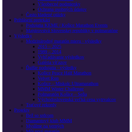
Všeobecné podmienky
Ochrana osobných údajov
Často kladené otázky
Prihlásení pretekári
Podujatia KEME / Košice Marathon Events
Majstrovstvá Slovenskej republiky v polmaratóne
Výsledky
Medzinárodný maratón mieru · výsledky
2015 – 2025
1989 – 2014
Vyhľadávanie výsledkov
Galéria víťazov
Ďalšie podujatia · výsledky
Košice Peace Half Marathon
Velvet Run
Košice – Miskolc Ultramarathon
MMM Winter Challenge
Polmaratón Košice – Seňa
Východoslovenská veľká cena vytrvalcov
Traťové rekordy
Projekty
Bež so srdcom
Diamantový klub MMM
Myslíme na verných
Môj prvý maratón