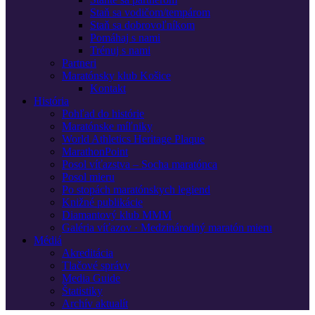
Staň sa vodičom/tempárom
Staň sa dobrovoľníkom
Pomáhaj s nami
Trénuj s nami
Partneri
Maratónsky klub Košice
Kontakt
História
Pohľad do histórie
Maratónske míľniky
World Athletics Heritage Plaque
MarathonPoint
Posol víťazstva – Socha maratónca
Posol mieru
Po stopách maratónskych legiend
Knižné publikácie
Diamantový klub MMM
Galéria víťazov · Medzinárodný maratón mieru
Médiá
Akreditácia
Tlačové správy
Media Guide
Štatistiky
Archív aktualít