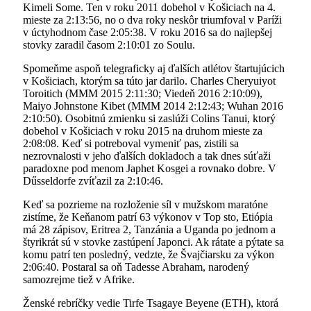
Kimeli Some. Ten v roku 2011 dobehol v Košiciach na 4.
mieste za 2:13:56, no o dva roky neskôr triumfoval v Paríži
v úctyhodnom čase 2:05:38. V roku 2016 sa do najlepšej
stovky zaradil časom 2:10:01 zo Soulu.
Spomeňme aspoň telegraficky aj ďalších atlétov štartujúcich
v Košiciach, ktorým sa túto jar darilo. Charles Cheryuiyot
Toroitich (MMM 2015 2:11:30; Viedeň 2016 2:10:09),
Maiyo Johnstone Kibet (MMM 2014 2:12:43; Wuhan 2016
2:10:50). Osobitnú zmienku si zaslúži Colins Tanui, ktorý
dobehol v Košiciach v roku 2015 na druhom mieste za
2:08:08. Keď si potreboval vymeniť pas, zistili sa
nezrovnalosti v jeho ďalších dokladoch a tak dnes súťaži
paradoxne pod menom Japhet Kosgei a rovnako dobre. V
Dűsseldorfe zvíťazil za 2:10:46.
Keď sa pozrieme na rozloženie síl v mužskom maratóne
zistíme, že Keňanom patrí 63 výkonov v Top sto, Etiópia
má 28 zápisov, Eritrea 2, Tanzánia a Uganda po jednom a
štyrikrát sú v stovke zastúpení Japonci. Ak rátate a pýtate sa
komu patrí ten posledný, vedzte, že Švajčiarsku za výkon
2:06:40. Postaral sa oň Tadesse Abraham, narodený
samozrejme tiež v Afrike.
Ženské rebríčky vedie Tirfe Tsagaye Beyene (ETH), ktorá