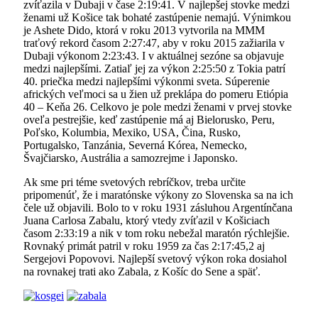
zvíťazila v Dubaji v čase 2:19:41. V najlepšej stovke medzi
ženami už Košice tak bohaté zastúpenie nemajú. Výnimkou
je Ashete Dido, ktorá v roku 2013 vytvorila na MMM
traťový rekord časom 2:27:47, aby v roku 2015 zažiarila v
Dubaji výkonom 2:23:43. I v aktuálnej sezóne sa objavuje
medzi najlepšími. Zatiaľ jej za výkon 2:25:50 z Tokia patrí
40. priečka medzi najlepšími výkonmi sveta. Súperenie
afrických veľmoci sa u žien už preklápa do pomeru Etiópia
40 – Keňa 26. Celkovo je pole medzi ženami v prvej stovke
oveľa pestrejšie, keď zastúpenie má aj Bielorusko, Peru,
Poľsko, Kolumbia, Mexiko, USA, Čina, Rusko,
Portugalsko, Tanzánia, Severná Kórea, Nemecko,
Švajčiarsko, Austrália a samozrejme i Japonsko.
Ak sme pri téme svetových rebríčkov, treba určite
pripomenúť, že i maratónske výkony zo Slovenska sa na ich
čele už objavili. Bolo to v roku 1931 zásluhou Argentínčana
Juana Carlosa Zabalu, ktorý vtedy zvíťazil v Košiciach
časom 2:33:19 a nik v tom roku nebežal maratón rýchlejšie.
Rovnaký primát patril v roku 1959 za čas 2:17:45,2 aj
Sergejovi Popovovi. Najlepší svetový výkon roka dosiahol
na rovnakej trati ako Zabala, z Košíc do Sene a späť.