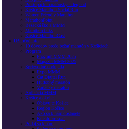
Po stopách maratónskych legiend
Košice Marathon Social Run
Women Friendly Marathon
MarathonPoint
Bežecká škola MMM
MarathonTalks
Košice MarathonCast
Užitočné info
10 dôvodov prečo bežať maratón v Košiciach
Program
Program MMM 2025
Magazín MMM 2025
Sprievodné podujatia
Expo MMM
Cat Digital Run
Hudobný maratón
Vodácky maratón
Aplikácia MMM
Košice a okolie
Objavujte Košice
Región Košice
Ako sa k nám dostanete
Kde dobre spať
Pridaj sa k nám
Staňte sa partnerom