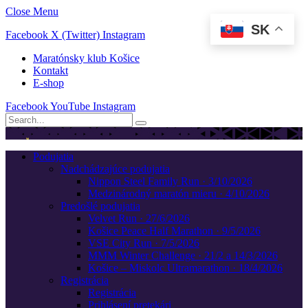
Close Menu
SK
Facebook
X (Twitter)
Instagram
Maratónsky klub Košice
Kontakt
E-shop
Facebook
YouTube
Instagram
Podujatia
Nadchádzajúce podujatia
Nippon Steel Family Run · 3/10/2026
Medzinárodný maratón mieru · 4/10/2026
Predošlé podujatia
Velvet Run · 27/6/2026
Košice Peace Half Marathon · 9/5/2026
VSE City Run · 7/5/2026
MMM Winter Challenge · 21/2 a 14/3/2026
Košice – Miskolc Ultramarathon · 18/4/2026
Registrácia
Registrácia
Prihlásení pretekári