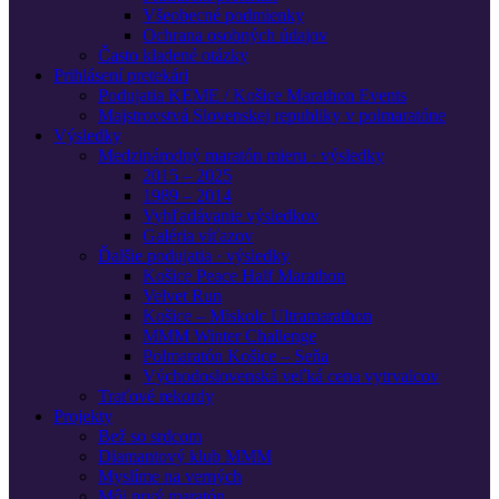
Všeobecné podmienky
Ochrana osobných údajov
Často kladené otázky
Prihlásení pretekári
Podujatia KEME / Košice Marathon Events
Majstrovstvá Slovenskej republiky v polmaratóne
Výsledky
Medzinárodný maratón mieru · výsledky
2015 – 2025
1989 – 2014
Vyhľadávanie výsledkov
Galéria víťazov
Ďalšie podujatia · výsledky
Košice Peace Half Marathon
Velvet Run
Košice – Miskolc Ultramarathon
MMM Winter Challenge
Polmaratón Košice – Seňa
Východoslovenská veľká cena vytrvalcov
Traťové rekordy
Projekty
Bež so srdcom
Diamantový klub MMM
Myslíme na verných
Môj prvý maratón