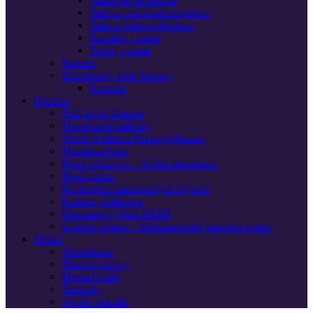
Staň sa vodičom/tempárom
Staň sa dobrovoľníkom
Pomáhaj s nami
Trénuj s nami
Partneri
Maratónsky klub Košice
Kontakt
História
Pohľad do histórie
Maratónske míľniky
World Athletics Heritage Plaque
MarathonPoint
Posol víťazstva – Socha maratónca
Posol mieru
Po stopách maratónskych legiend
Knižné publikácie
Diamantový klub MMM
Galéria víťazov · Medzinárodný maratón mieru
Médiá
Akreditácia
Tlačové správy
Media Guide
Štatistiky
Archív aktualít