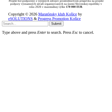
Projekt bol podporený z verejných zdrojov prostredníctvom príspevku na projekt
podpory významných súťaží organizovaných na území Slovenskej republiky v
roku 2026 v maximálnej výške
170 000 EUR
.
Copyright © 2026
Maratónsky klub Košice
by
eSOLUTIONS
&
Progress Promotion Košice
Submit
Type above and press
Enter
to search. Press
Esc
to cancel.