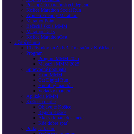
Po stopách maratónskych legiend
Košice Marathon Social Run
Women Friendly Marathon
MarathonPoint
Bežecká škola MMM
MarathonTalks
Košice MarathonCast
Užitočné info
10 dôvodov prečo bežať maratón v Košiciach
Program
Program MMM 2025
Magazín MMM 2025
Sprievodné podujatia
Expo MMM
Cat Digital Run
Hudobný maratón
Vodácky maratón
Aplikácia MMM
Košice a okolie
Objavujte Košice
Región Košice
Ako sa k nám dostanete
Kde dobre spať
Pridaj sa k nám
Staňte sa partnerom