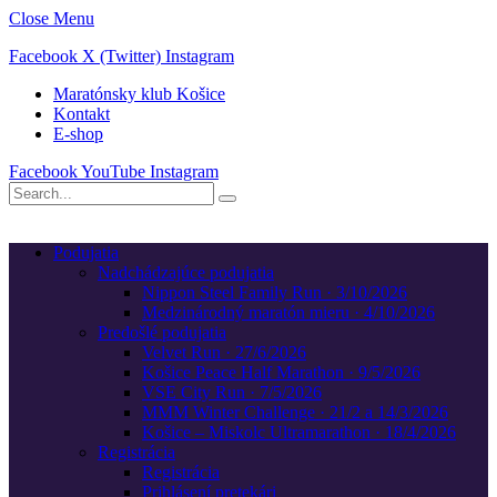
Close Menu
Facebook
X (Twitter)
Instagram
Maratónsky klub Košice
Kontakt
E-shop
Facebook
YouTube
Instagram
Podujatia
Nadchádzajúce podujatia
Nippon Steel Family Run · 3/10/2026
Medzinárodný maratón mieru · 4/10/2026
Predošlé podujatia
Velvet Run · 27/6/2026
Košice Peace Half Marathon · 9/5/2026
VSE City Run · 7/5/2026
MMM Winter Challenge · 21/2 a 14/3/2026
Košice – Miskolc Ultramarathon · 18/4/2026
Registrácia
Registrácia
Prihlásení pretekári