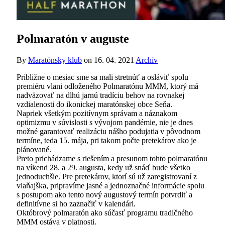
Polmaratón v auguste
By
Maratónsky klub
on
16. 04. 2021
Archív
Približne o mesiac sme sa mali stretnúť a osláviť spolu
premiéru vlani odloženého Polmaratónu MMM, ktorý má
nadväzovať na dlhú jarnú tradíciu behov na rovnakej
vzdialenosti do ikonickej maratónskej obce Seňa.
Napriek všetkým pozitívnym správam a náznakom
optimizmu v súvislosti s vývojom pandémie, nie je dnes
možné garantovať realizáciu nášho podujatia v pôvodnom
termíne, teda 15. mája, pri takom počte pretekárov ako je
plánované.
Preto prichádzame s riešením a presunom tohto polmaratónu
na víkend 28. a 29. augusta, kedy už snáď bude všetko
jednoduchšie. Pre pretekárov, ktorí sú už zaregistrovaní z
vlaňajška, pripravíme jasné a jednoznačné informácie spolu
s postupom ako tento nový augustový termín potvrdiť a
definitívne si ho zaznačiť v kalendári.
Októbrový polmaratón ako súčasť programu tradičného
MMM ostáva v platnosti.