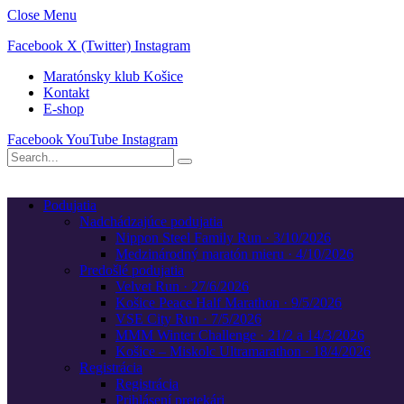
Close Menu
Facebook
X (Twitter)
Instagram
Maratónsky klub Košice
Kontakt
E-shop
Facebook
YouTube
Instagram
Podujatia
Nadchádzajúce podujatia
Nippon Steel Family Run · 3/10/2026
Medzinárodný maratón mieru · 4/10/2026
Predošlé podujatia
Velvet Run · 27/6/2026
Košice Peace Half Marathon · 9/5/2026
VSE City Run · 7/5/2026
MMM Winter Challenge · 21/2 a 14/3/2026
Košice – Miskolc Ultramarathon · 18/4/2026
Registrácia
Registrácia
Prihlásení pretekári