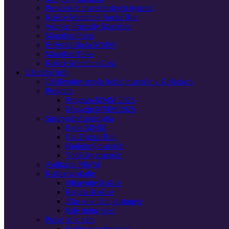
Po stopách maratónskych legiend
Košice Marathon Social Run
Women Friendly Marathon
MarathonPoint
Bežecká škola MMM
MarathonTalks
Košice MarathonCast
Užitočné info
10 dôvodov prečo bežať maratón v Košiciach
Program
Program MMM 2025
Magazín MMM 2025
Sprievodné podujatia
Expo MMM
Cat Digital Run
Hudobný maratón
Vodácky maratón
Aplikácia MMM
Košice a okolie
Objavujte Košice
Región Košice
Ako sa k nám dostanete
Kde dobre spať
Pridaj sa k nám
Staňte sa partnerom