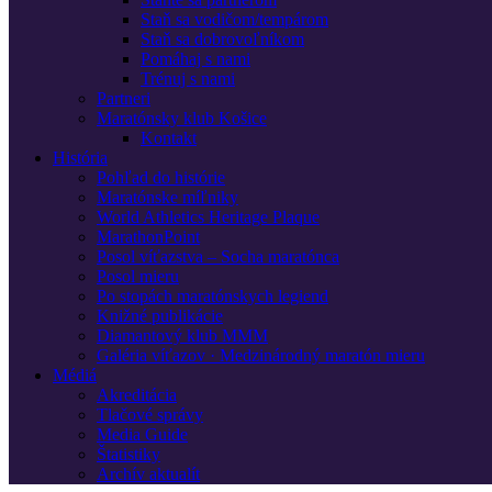
Staň sa vodičom/tempárom
Staň sa dobrovoľníkom
Pomáhaj s nami
Trénuj s nami
Partneri
Maratónsky klub Košice
Kontakt
História
Pohľad do histórie
Maratónske míľniky
World Athletics Heritage Plaque
MarathonPoint
Posol víťazstva – Socha maratónca
Posol mieru
Po stopách maratónskych legiend
Knižné publikácie
Diamantový klub MMM
Galéria víťazov · Medzinárodný maratón mieru
Médiá
Akreditácia
Tlačové správy
Media Guide
Štatistiky
Archív aktualít