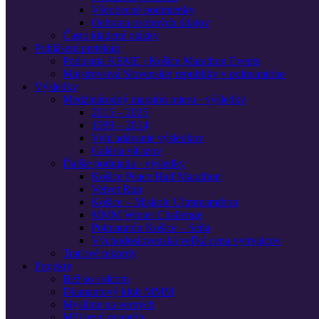
Všeobecné podmienky
Ochrana osobných údajov
Často kladené otázky
Prihlásení pretekári
Podujatia KEME / Košice Marathon Events
Majstrovstvá Slovenskej republiky v polmaratóne
Výsledky
Medzinárodný maratón mieru · výsledky
2015 – 2025
1989 – 2014
Vyhľadávanie výsledkov
Galéria víťazov
Ďalšie podujatia · výsledky
Košice Peace Half Marathon
Velvet Run
Košice – Miskolc Ultramarathon
MMM Winter Challenge
Polmaratón Košice – Seňa
Východoslovenská veľká cena vytrvalcov
Traťové rekordy
Projekty
Bež so srdcom
Diamantový klub MMM
Myslíme na verných
Môj prvý maratón