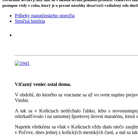
postupne vždy v roku, ktorý je o presné násobky desaťročí vzdialený odo dneš
Príbehy maratónskeho storočia
Stručná história
Víťazný veniec ostal doma.
V období, do ktorého sa vraciame sa už vo svete naplno preja
Viedni.
A tak sa v Košiciach nedýchalo ľahko, lebo s novonastupu
odzrkadľovalo i na samotnej športovej úrovni maratónu, ktorá s
Napriek všetkému sa však v Košiciach vždy dialo niečo zaujím
v Poľove, dnes jednej z košických mestských častí, a stal sa 