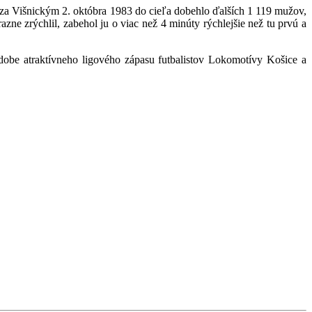
za Višnickým 2. októbra 1983 do cieľa dobehlo ďalších 1 119 mužov,
razne zrýchlil, zabehol ju o viac než 4 minúty rýchlejšie než tu prvú a
odobe atraktívneho ligového zápasu futbalistov Lokomotívy Košice a