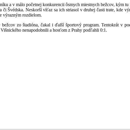
čníku a v málo početnej konkurencii ôsmych miestnych bežcov, kým tu 
či Švédska. Neskorší víťaz sa ich striasol v druhej časti trate, kde vý
ne výrazným rozdielom.
e bežcov zo štadióna, čakal i ďalší športový program. Tentokrát v p
 Višnického nenapodobnili a hosťom z Prahy podľahli 0:1.