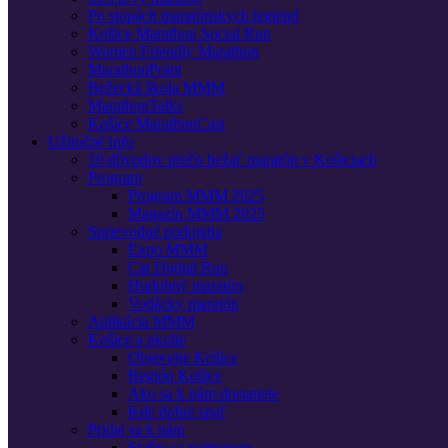
Po stopách maratónskych legiend
Košice Marathon Social Run
Women Friendly Marathon
MarathonPoint
Bežecká škola MMM
MarathonTalks
Košice MarathonCast
Užitočné info
10 dôvodov prečo bežať maratón v Košiciach
Program
Program MMM 2025
Magazín MMM 2025
Sprievodné podujatia
Expo MMM
Cat Digital Run
Hudobný maratón
Vodácky maratón
Aplikácia MMM
Košice a okolie
Objavujte Košice
Región Košice
Ako sa k nám dostanete
Kde dobre spať
Pridaj sa k nám
Staňte sa partnerom