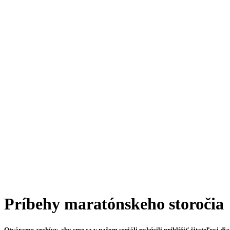
Príbehy maratónskeho storočia
Otvárame archívy, aby sme sa v našom seriáli pokúsili priblížiť čitateľovi di