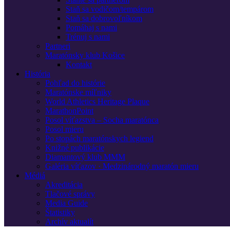
Staň sa vodičom/tempárom
Staň sa dobrovoľníkom
Pomáhaj s nami
Trénuj s nami
Partneri
Maratónsky klub Košice
Kontakt
História
Pohľad do histórie
Maratónske míľniky
World Athletics Heritage Plaque
MarathonPoint
Posol víťazstva – Socha maratónca
Posol mieru
Po stopách maratónskych legiend
Knižné publikácie
Diamantový klub MMM
Galéria víťazov · Medzinárodný maratón mieru
Médiá
Akreditácia
Tlačové správy
Media Guide
Štatistiky
Archív aktualít