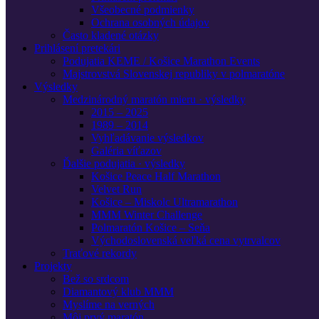
Všeobecné podmienky
Ochrana osobných údajov
Často kladené otázky
Prihlásení pretekári
Podujatia KEME / Košice Marathon Events
Majstrovstvá Slovenskej republiky v polmaratóne
Výsledky
Medzinárodný maratón mieru · výsledky
2015 – 2025
1989 – 2014
Vyhľadávanie výsledkov
Galéria víťazov
Ďalšie podujatia · výsledky
Košice Peace Half Marathon
Velvet Run
Košice – Miskolc Ultramarathon
MMM Winter Challenge
Polmaratón Košice – Seňa
Východoslovenská veľká cena vytrvalcov
Traťové rekordy
Projekty
Bež so srdcom
Diamantový klub MMM
Myslíme na verných
Môj prvý maratón