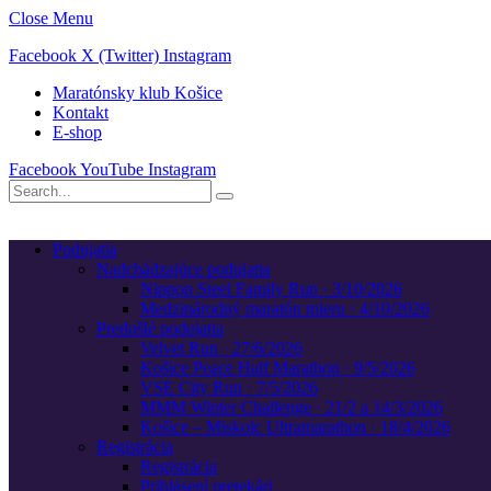
Close Menu
Facebook
X (Twitter)
Instagram
Maratónsky klub Košice
Kontakt
E-shop
Facebook
YouTube
Instagram
Podujatia
Nadchádzajúce podujatia
Nippon Steel Family Run · 3/10/2026
Medzinárodný maratón mieru · 4/10/2026
Predošlé podujatia
Velvet Run · 27/6/2026
Košice Peace Half Marathon · 9/5/2026
VSE City Run · 7/5/2026
MMM Winter Challenge · 21/2 a 14/3/2026
Košice – Miskolc Ultramarathon · 18/4/2026
Registrácia
Registrácia
Prihlásení pretekári