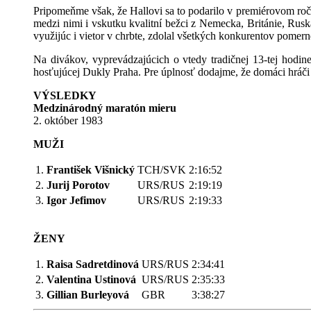
Pripomeňme však, že Hallovi sa to podarilo v premiérovom ro
medzi nimi i vskutku kvalitní bežci z Nemecka, Británie, Ruska 
využijúc i vietor v chrbte, zdolal všetkých konkurentov pomer
Na divákov, vyprevádzajúcich o vtedy tradičnej 13-tej hodin
hosťujúcej Dukly Praha. Pre úplnosť dodajme, že domáci hráči
VÝSLEDKY
Medzinárodný maratón mieru
2. október 1983
MUŽI
1.
František Višnický
TCH/SVK
2:16:52
2.
Jurij Porotov
URS/RUS
2:19:19
3.
Igor Jefimov
URS/RUS
2:19:33
ŽENY
1.
Raisa Sadretdinová
URS/RUS
2:34:41
2.
Valentina Ustinová
URS/RUS
2:35:33
3.
Gillian Burleyová
GBR
3:38:27