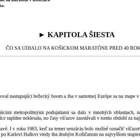
ka.
► KAPITOLA ŠIESTA
ČO SA UDIALO NA KOŠICKOM MARATÓNE PRED 40 RO
voval nastupujúci bežecký boom a iba v samotnej Európe sa na mape v 
júcimi metropolitnými podujatiami sa dalo v mnohých oblastiach, 
íce rapídne neklesala, no časy víťazov zaostávali v tomto období za n
avé. I v roku 1983, keď za temer senzáciu bolo možné označiť víťazs
tak po Karlovi Hallovi vtedy iba druhým Košičanom na najvyššom stupie