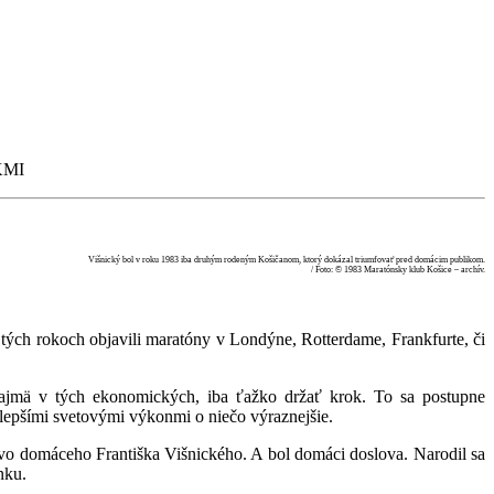
KMI
Višnický bol v roku 1983 iba druhým rodeným Košičanom, ktorý dokázal triumfovať pred domácim publikom.
/ Foto: © 1983 Maratónsky klub Košice – archív.
tých rokoch objavili maratóny v Londýne, Rotterdame, Frankfurte, či
najmä v tých ekonomických, iba ťažko držať krok. To sa postupne
ajlepšími svetovými výkonmi o niečo výraznejšie.
tvo domáceho Františka Višnického. A bol domáci doslova. Narodil sa
nku.