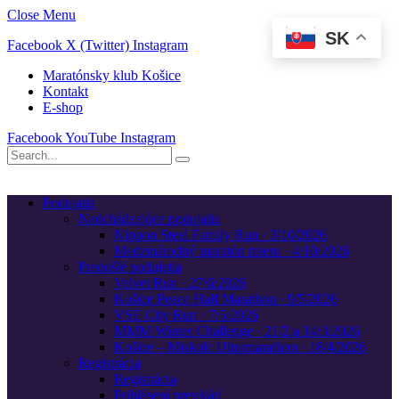
Close Menu
SK
Facebook
X (Twitter)
Instagram
Maratónsky klub Košice
Kontakt
E-shop
Facebook
YouTube
Instagram
Podujatia
Nadchádzajúce podujatia
Nippon Steel Family Run · 3/10/2026
Medzinárodný maratón mieru · 4/10/2026
Predošlé podujatia
Velvet Run · 27/6/2026
Košice Peace Half Marathon · 9/5/2026
VSE City Run · 7/5/2026
MMM Winter Challenge · 21/2 a 14/3/2026
Košice – Miskolc Ultramarathon · 18/4/2026
Registrácia
Registrácia
Prihlásení pretekári