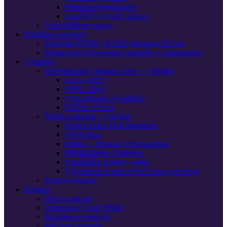
Všeobecné podmienky
Ochrana osobných údajov
Často kladené otázky
Prihlásení pretekári
Podujatia KEME / Košice Marathon Events
Majstrovstvá Slovenskej republiky v polmaratóne
Výsledky
Medzinárodný maratón mieru · výsledky
2015 – 2025
1989 – 2014
Vyhľadávanie výsledkov
Galéria víťazov
Ďalšie podujatia · výsledky
Košice Peace Half Marathon
Velvet Run
Košice – Miskolc Ultramarathon
MMM Winter Challenge
Polmaratón Košice – Seňa
Východoslovenská veľká cena vytrvalcov
Traťové rekordy
Projekty
Bež so srdcom
Diamantový klub MMM
Myslíme na verných
Môj prvý maratón