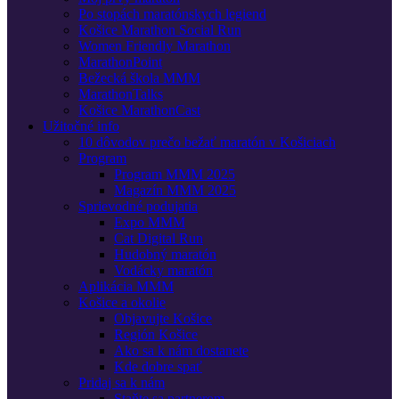
Po stopách maratónskych legiend
Košice Marathon Social Run
Women Friendly Marathon
MarathonPoint
Bežecká škola MMM
MarathonTalks
Košice MarathonCast
Užitočné info
10 dôvodov prečo bežať maratón v Košiciach
Program
Program MMM 2025
Magazín MMM 2025
Sprievodné podujatia
Expo MMM
Cat Digital Run
Hudobný maratón
Vodácky maratón
Aplikácia MMM
Košice a okolie
Objavujte Košice
Región Košice
Ako sa k nám dostanete
Kde dobre spať
Pridaj sa k nám
Staňte sa partnerom