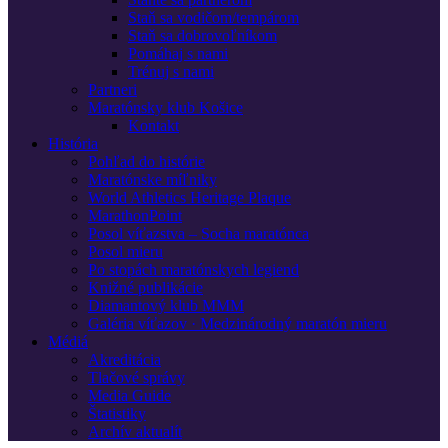
Staň sa vodičom/tempárom
Staň sa dobrovoľníkom
Pomáhaj s nami
Trénuj s nami
Partneri
Maratónsky klub Košice
Kontakt
História
Pohľad do histórie
Maratónske míľniky
World Athletics Heritage Plaque
MarathonPoint
Posol víťazstva – Socha maratónca
Posol mieru
Po stopách maratónskych legiend
Knižné publikácie
Diamantový klub MMM
Galéria víťazov · Medzinárodný maratón mieru
Médiá
Akreditácia
Tlačové správy
Media Guide
Štatistiky
Archív aktualít