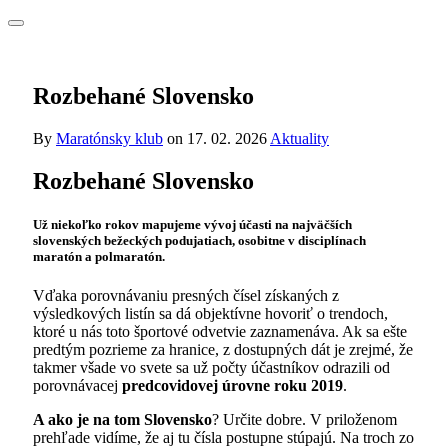
Rozbehané Slovensko
By
Maratónsky klub
on
17. 02. 2026
Aktuality
Rozbehané Slovensko
Už niekoľko rokov mapujeme vývoj účasti na najväčších
slovenských bežeckých podujatiach, osobitne v disciplínach
maratón a polmaratón.
Vďaka porovnávaniu presných čísel získaných z
výsledkových listín sa dá objektívne hovoriť o trendoch,
ktoré u nás toto športové odvetvie zaznamenáva. Ak sa ešte
predtým pozrieme za hranice, z dostupných dát je zrejmé, že
takmer všade vo svete sa už počty účastníkov odrazili od
porovnávacej
predcovidovej úrovne roku 2019
.
A ako je na tom Slovensko
? Určite dobre. V priloženom
prehľade vidíme, že aj tu čísla postupne stúpajú. Na troch zo